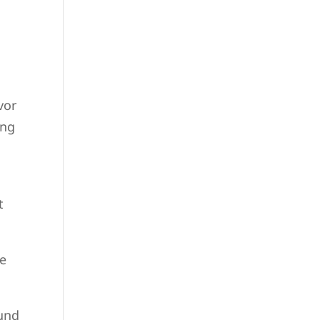
vor
ung
t
te
 und