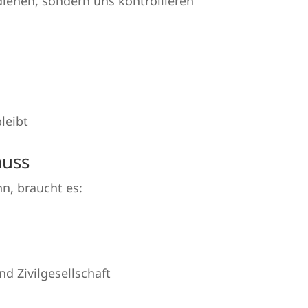
dienen, sondern uns kontrollieren
leibt
muss
n, braucht es:
d Zivilgesellschaft